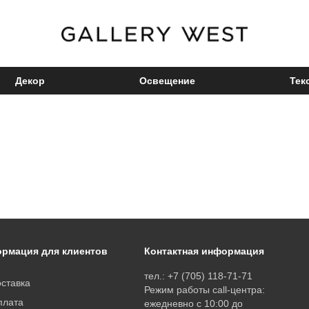
Декор
Освещение
Тек
рмация для клиентов
Контактная информация
тел.: +7 (705) 118-71-71
ставка
Режим работы call-центра:
плата
ежедневно с 10:00 до